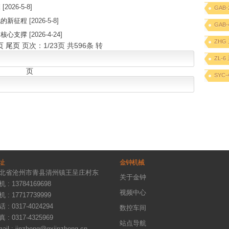
擎
[2026-5-8]
GAB-
化的新征程
[2026-5-8]
GAB-
的核心支撑
[2026-4-24]
ZHG
页
尾页
页次：1/23页 共596条 转
ZL-6
页
SYC-
址
金钟机械
北省沧州市青县清州镇王呈庄村东
关于金钟
 : 13784169698
视频中心
 : 17717739999
 : 0317-4024294
数控车间
 : 0317-4325969
站点导航
ail : jinzhong@qxjinzhong.cn