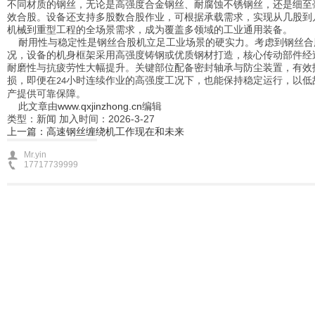
不同材质的钢丝，无论是高强度合金钢丝、耐腐蚀不锈钢丝，还是细至
效合股。设备还支持多股数合股作业，可根据承载需求，实现从几股到
机械到重型工程的全场景需求，成为覆盖多领域的工业通用装备。
耐用性与稳定性是钢丝合股机立足工业场景的硬实力。考虑到钢丝合
况，设备的机身框架采用高强度铸钢或优质钢材打造，核心传动部件经
耐磨性与抗疲劳性大幅提升。关键部位配备密封轴承与防尘装置，有效
损，即便在
小时连续作业的高强度工况下，也能保持稳定运行，以低
24
产提供可靠保障。
www.qxjinzhong.cn
此文章由
编辑
类型：新闻 加入时间：2026-3-27
上一篇：高速钢丝缠绕机工作现在和未来
Mr.yin
17717739999